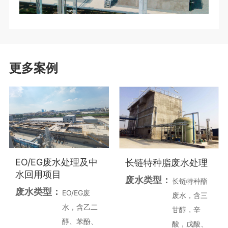
更多案例
EO/EG废水处理及中
长链特种脂废水处理
水回用项目
废水类型：
长链特种酯
废水类型：
EO/EG废
废水，含三
水，含乙二
甘醇，辛
醇、苯酚、
酸，戊酸、