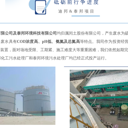
砥砺前行争进度
迪邦&泰邦项目
有限公司及泰邦环境科技有限公司
均归属闰土股份有限公司，产生废水为
，废水具有
COD浓度高、pH低、氨氮及总氮高
等特点。我司作为投资经
理装置，面对场地受限、工期紧、施工难度大等重重困难，我们依然如期
邦化工污水处理厂和泰邦环境污水处理厂均已经正式投产运行。