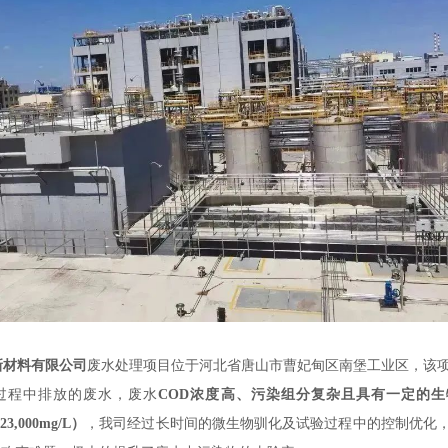
新材料有限公司
废水处理项目位于河北省唐山市曹妃甸区南堡工业区，该
过程中排放的废水，废水
COD浓度高、污染组分复杂且具有一定的
,000mg/L）
，我司经过长时间的微生物驯化及试验过程中的控制优化