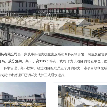
制药有限公司
是一家从事头孢类抗生素及系统专科药物开发、制造及销售
度高、成分复杂、高SS、高TDS
等特点，我司作为该项目的总包单位，
疫，科学管理，毫不松懈。经过项目组成员五个月的努力，该项目顺利完
瑞制药污水处理厂已调试完成并正式通水运行。