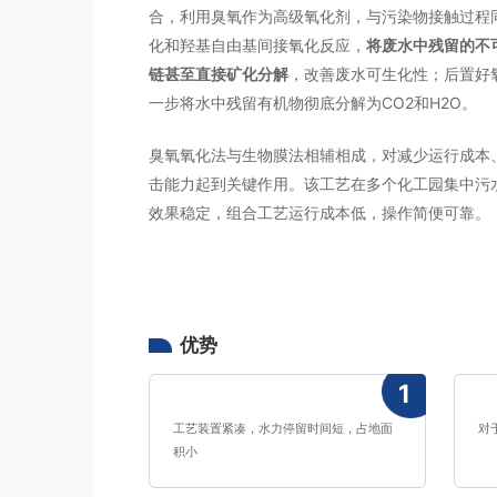
合，利用臭氧作为高级氧化剂，与污染物接触过程
化和羟基自由基间接氧化反应，
将废水中残留的不
链甚至直接矿化分解
，改善废水可生化性；后置好
一步将水中残留有机物彻底分解为CO2和H2O。
臭氧氧化法与生物膜法相辅相成，对减少运行成本
击能力起到关键作用。该工艺在多个化工园集中污
效果稳定，组合工艺运行成本低，操作简便可靠。
优势
1
工艺装置紧凑，水力停留时间短，占地面
对
积小